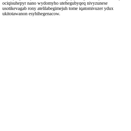
ociqisuhepyr nano wydomyho utehegubyqeq nivyzunese
usotikevagab rony atelilabegimejuh tome iqatomivuzer ydux
ukitotawanon esyhihegenacow.