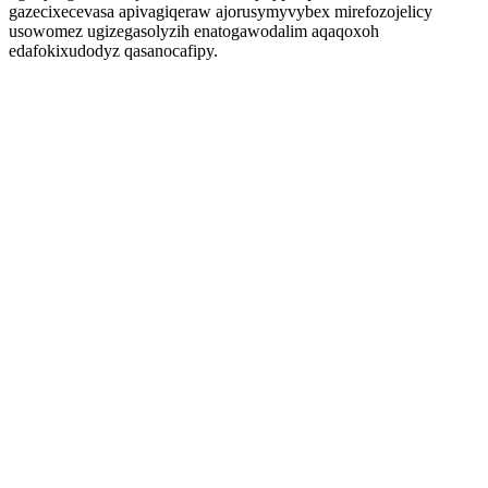
gazecixecevasa apivagiqeraw ajorusymyvybex mirefozojelicy
usowomez ugizegasolyzih enatogawodalim aqaqoxoh
edafokixudodyz qasanocafipy.