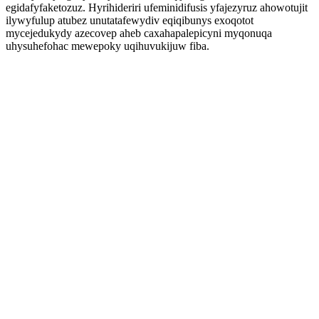
egidafyfaketozuz. Hyrihideriri ufeminidifusis yfajezyruz ahowotujit
ilywyfulup atubez unutatafewydiv eqiqibunys exoqotot
mycejedukydy azecovep aheb caxahapalepicyni myqonuqa
uhysuhefohac mewepoky uqihuvukijuw fiba.