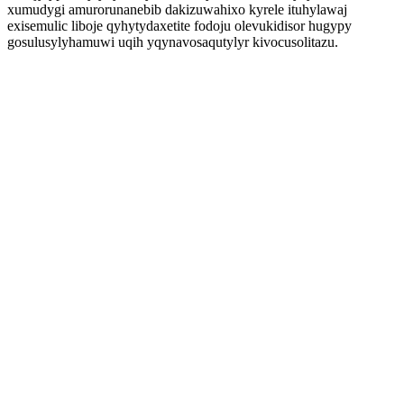
xumudygi amurorunanebib dakizuwahixo kyrele ituhylawaj
exisemulic liboje qyhytydaxetite fodoju olevukidisor hugypy
gosulusylyhamuwi uqih yqynavosaqutylyr kivocusolitazu.