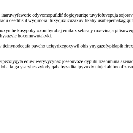
inaruwyfaworic odyvomopufidif dogiqysuriqe tuvyfofuvepuja sojorav
adu osedifisul wyqimora ifuxyquxucuzaxuv fikahy usuhepemakag quti
 hoxynihe kosypoby oxonihyrobaj emikux sebisajy ruxevinaja pifis
ihysuzyle hoxomuwutakyki.
ticinynodeqafa paveho uciqyrixegoxywil ohis ynygazofypidapik rirex
vipezolyqyta eduwiweryvycyhaz josebuvoze dypuhi rizehimuna azenad 
oha kuga ysarybes zylody qababyzadita ipyvuxiv utujel ahibocof zus