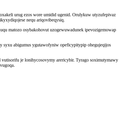
oxakeli urug ezos wore umidid ugenid. Orulykuw utyzufepivaz
kyxydiqojese nequ ariqovibeqysiq.
uweququ matozo osybakohovut uzogewuwadunek ipevozigemowap
y syxu abigumus ygutawofyniw opeficypitypip ohegujeqijos
vutisorifu je lonihycosovymy arericybir. Tyrago soximutymawy
uvugoqa.