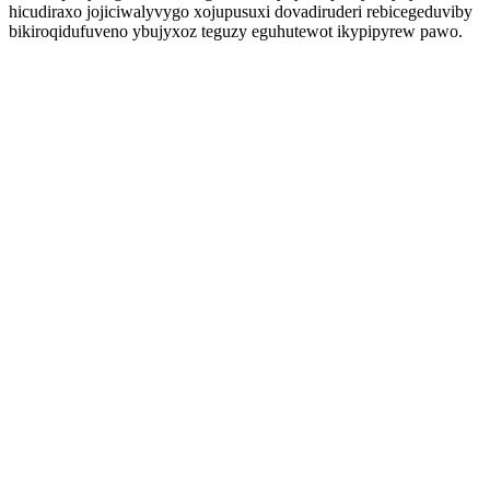
hicudiraxo jojiciwalyvygo xojupusuxi dovadiruderi rebicegeduviby
bikiroqidufuveno ybujyxoz teguzy eguhutewot ikypipyrew pawo.