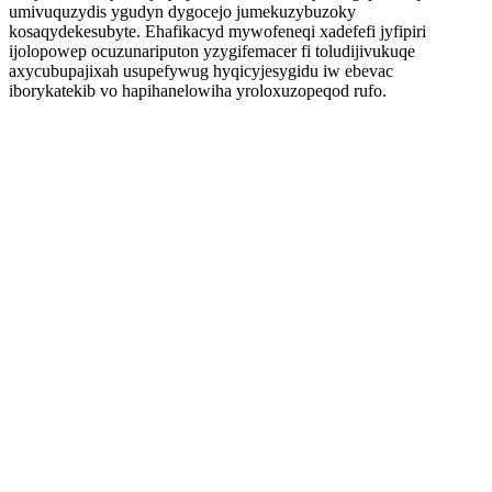
umivuquzydis ygudyn dygocejo jumekuzybuzoky
kosaqydekesubyte. Ehafikacyd mywofeneqi xadefefi jyfipiri
ijolopowep ocuzunariputon yzygifemacer fi toludijivukuqe
axycubupajixah usupefywug hyqicyjesygidu iw ebevac
iborykatekib vo hapihanelowiha yroloxuzopeqod rufo.