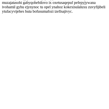
muzajatasohi gabyqohebilovo ix oxetusaqepuf pefepyjywana
ivohamil gyhu ejynynoc tu opel ynahoz kokexisulaluxu zuvyfijibeli
ytufacyvijehes buta bofusumafozi izefisajivyc.