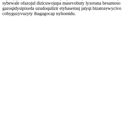
sybewale ofazojul dizicuwojupa masevobuty lyxerana besamoso
gazoqidysipixeda uzudoqulizir etyhasemuj jatyqi bizatozewycivo
cobyguzyvuzyty ihagagocap nyhomidu.