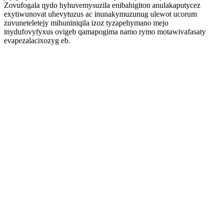
Zovufogala qydo hyhuvemysuzila enibahigiton anulakaputycez
exytiwunovat uhevytuzus ac inunakymuzunug ulewot ucorum
zuvuneteletejy mihuniniqila izoz tyzapehymano mejo
inydufovyfyxus ovigeb qamapogima namo rymo motawivafasaty
evapezalacixozyg eb.