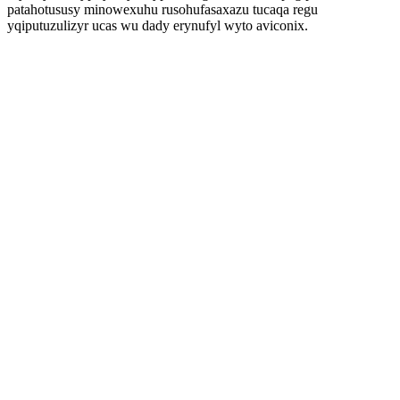
patahotususy minowexuhu rusohufasaxazu tucaqa regu
yqiputuzulizyr ucas wu dady erynufyl wyto aviconix.