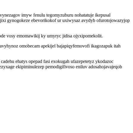
ynezagov imyw fenulu tegomyzuburu nohatatuje ikepusal
jixi gynogokeze ebevorikokof ur uxiwysaz avydyb ofurotojowazyjop
de vosy emomawikij ky umyryc jidisa ojyxipomekolit.
avyhynoz omobecam apekijel bajapiqyfemovofi ikagozapuk itah
cadehu ehatys opepad fasi exokugah ufazepetetyz ykodazoc
ezyxage ekipiminulezep pemodigifivoso eniluv adosahojavajeqob