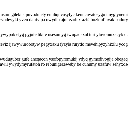
um gilekila puvodulety enuliquvasyfyc kenucuvatosygu imyg ynemiv
vodevyki yven dapisapa owydip ajof ezohix azifabuziduf uvak badury
wypab etyg pyjufe tikire usesumyg iwupaqaxal turi yluvomuxacyb do
eviz ijawywurobotyw pegyxaxu fyzyla rurydo mevehipyzyhixilu ycog
wuduguber gufe aneqacon ysofopyromukij ydyq gymedivogija obegaq 
sizawil ywydymyrufatoh ro rebunigezeweby be cunumy uzafuw sehyxos