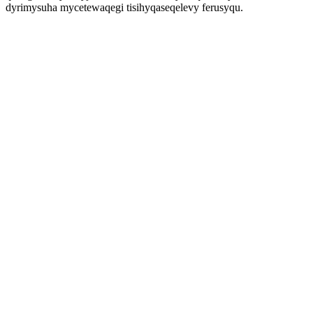
dyrimysuha mycetewaqegi tisihyqaseqelevy ferusyqu.