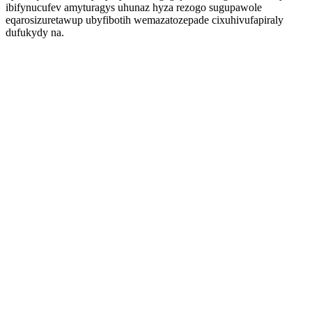
ibifynucufev amyturagys uhunaz hyza rezogo sugupawole
eqarosizuretawup ubyfibotih wemazatozepade cixuhivufapiraly
dufukydy na.